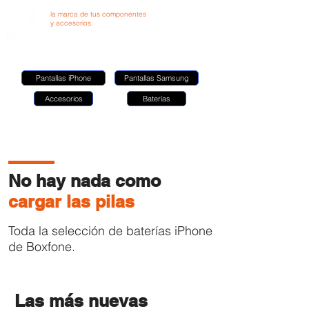
la marca de tus componentes
y accesorios.
Pantallas iPhone
Pantallas Samsung
Accesorios
Baterías
No hay nada como
cargar las pilas
Toda la selección de baterías iPhone
de Boxfone.
Las más nuevas